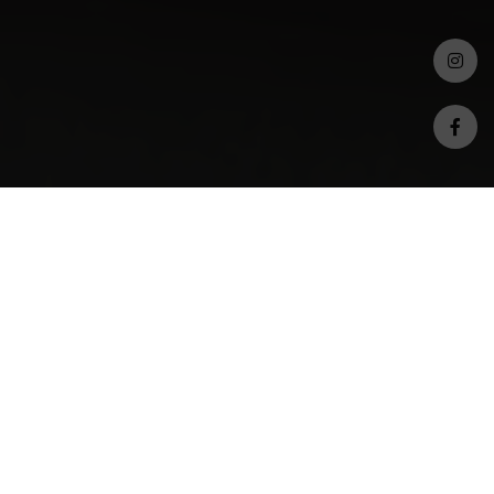
S T U D I O
Representamos, asesoramos y
acompañamos
a nuestros artistas a lo largo de su carrera
buscando siempre oportunidades
comerciales,
de visibilidad y posicionamiento.