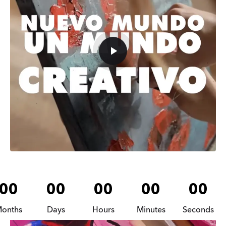
00
00
00
00
00
onths
Days
Hours
Minutes
Seconds