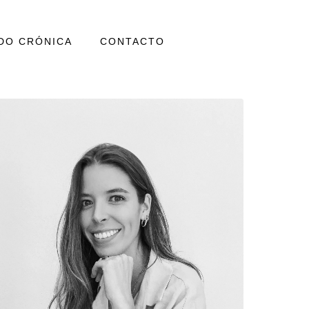
DO CRÓNICA
CONTACTO
icado a la comercialización consciente de
 viejos maestros y colecciones privadas con
onal.
pañar el proceso comercial de artistas y
 la posibilidad a que las historias que surgen
 cada obra pasen de generación en generación y