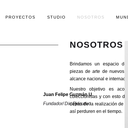
PROYECTOS
STUDIO
NOSOTROS
MUN
NOSOTROS
Brindamos un espacio ded
piezas de arte de nuevos y
alcance nacional e internaci
Nuestro objetivo es acom
Juan Felipe Guzmán U.
coleccionisas y con esto dar
Fundador/ Dir. Ejecutivo
detrás de la realización de
así perduren en el tiempo.