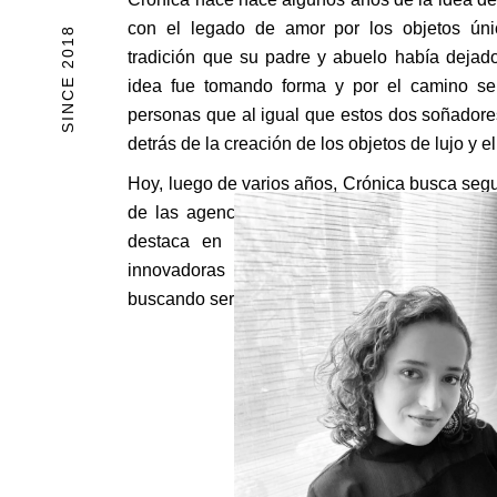
con el legado de amor por los objetos únic
SINCE 2018
tradición que su padre y abuelo había dejado
idea fue tomando forma y por el camino se
personas que al igual que estos dos soñadore
detrás de la creación de los objetos de lujo y el
Hoy, luego de varios años, Crónica busca seg
de las agencias de management de artistas 
destaca en el mercado local e internaci
innovadoras y consientes de los retos qu
buscando ser disruptivos y agresivos con el mer