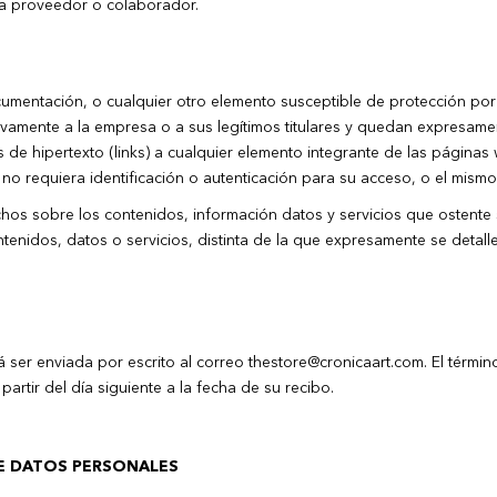
ea proveedor o colaborador.
mentación, o cualquier otro elemento susceptible de protección por la
ivamente a la empresa o a sus legítimos titulares y quedan expresam
e hipertexto (links) a cualquier elemento integrante de las páginas w
o requiera identificación o autenticación para su acceso, o el mismo 
echos sobre los contenidos, información datos y servicios que ostent
ntenidos, datos o servicios, distinta de la que expresamente se detal
rá ser enviada por escrito al correo
thestore@cronicaart.com
. El térmi
rtir del día siguiente a la fecha de su recibo.
DE DATOS PERSONALES